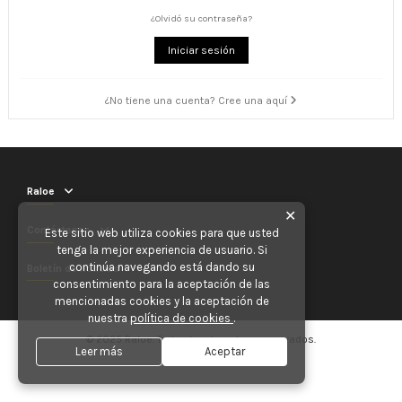
¿Olvidó su contraseña?
Iniciar sesión
¿No tiene una cuenta? Cree una aquí
Raloe
✕
Contáctenos
Este sitio web utiliza cookies para que usted
tenga la mejor experiencia de usuario. Si
continúa navegando está dando su
Boletín de noticias
consentimiento para la aceptación de las
mencionadas cookies y la aceptación de
nuestra
política de cookies
.
© 2025 Raloe. Todos los derechos reservados.
Leer más
Aceptar