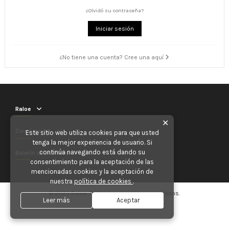
¿Olvidó su contraseña?
Iniciar sesión
¿No tiene una cuenta? Cree una aquí
Raloe
✕
Contáctenos
Este sitio web utiliza cookies para que usted
tenga la mejor experiencia de usuario. Si
continúa navegando está dando su
Boletín de noticias
consentimiento para la aceptación de las
mencionadas cookies y la aceptación de
nuestra
política de cookies
.
© 2025 Raloe. Todos los derechos reservados.
Leer más
Aceptar