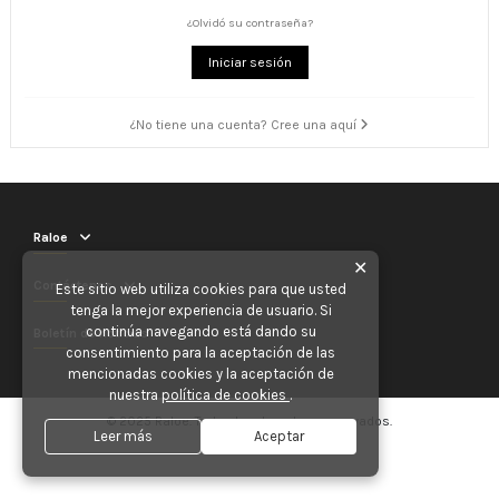
¿Olvidó su contraseña?
Iniciar sesión
¿No tiene una cuenta? Cree una aquí
Raloe
✕
Contáctenos
Este sitio web utiliza cookies para que usted
tenga la mejor experiencia de usuario. Si
continúa navegando está dando su
Boletín de noticias
consentimiento para la aceptación de las
mencionadas cookies y la aceptación de
nuestra
política de cookies
.
© 2025 Raloe. Todos los derechos reservados.
Leer más
Aceptar